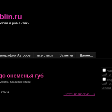
blin.ru
юбви и романтики
иография Авторов
все стихи
Заметки
Далее...
ча
до онеменья губ
сайте
пе
Рубрика:
Красивые стихи
сайте
снова
,
 стона.
Читать полностью… »