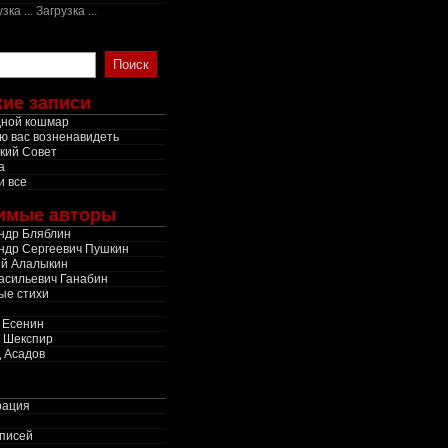
Загрузка ...
ие записи
ной кошмар
ю вас возненавидеть
кий Совет
а
и все
имые авторы
ндр Бляблин
ндр Сергеевич Пушкин
й Алалыкин
асильевич Ганабин
ые стихи
 Есенин
 Шекспир
 Асадов
рация
писей