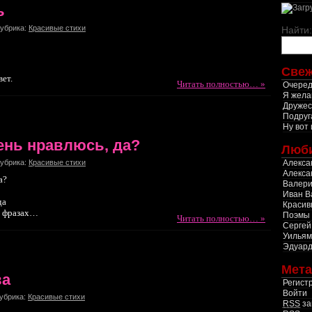
ь
Рубрика:
Красивые стихи
Найти:
Свеж
вет.
Читать полностью… »
Очеред
Я жела
Дружес
Подруг
Ну вот 
чень нравлюсь, да?
Люб
Алекса
Рубрика:
Красивые стихи
Алекса
а?
Валери
Иван В
да
Красив
х фразах…
Поэмы
Читать полностью… »
Сергей
Уильям
Эдуард
Мета
ва
Регист
Войти
Рубрика:
Красивые стихи
RSS
за